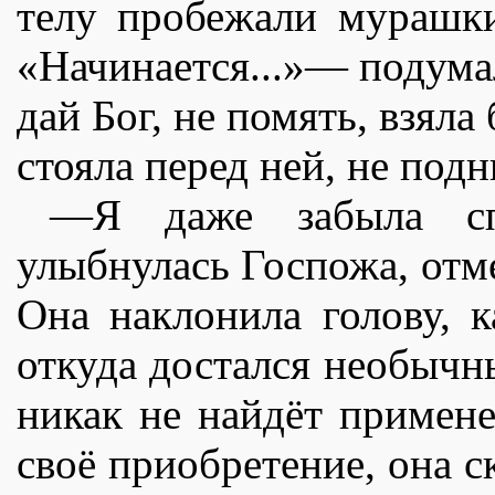
телу пробежали мурашки
«Начинается...»— подумал
дай Бог, не помять, взяла
стояла перед ней, не подн
—Я даже забыла спр
улыбнулась Госпожа, от
Она наклонила голову, к
откуда достался необычн
никак не найдëт примене
своë приобретение, она с