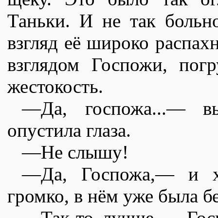
Таньки. И не так больн
взгляд еë широко распахн
взглядом Госпожи, пог
жестокость.
—Да, госпожа...— в
опустила глаза.
—Не слышу!
—Да, Госпожа,— и хо
громко, в нëм уже была б
—Так-то лучше,— Госп