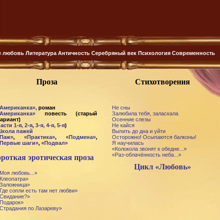
е любовь
Литература
Античность
Серебряный век
Психология
Современность
Проза
Стихотворения
Американка»,
роман
Не сны
Американка»
повесть (старый
Залюбила тебя, заласкала
ариант)
Осенние слезы
асти 1-я,
2-я
,
3-я,
4-я,
5-я
)
Не кайся
кола пажей
Выпить до дна и уйти
Паж»
,
«Практика»
,
«Подмена»
,
Осторожно! Осыпаются балконы!
Первые шаги»
,
«Подвал»
Я научилась
«Колокола звонят к обедне...»
«Раз-облачённость неба...»
роткая эротическая проза
Цикл «Любовь»
Моя любовь...»
Клеопатра»
Заложница»
Где сопли есть там нет любви»
Свидание?»
Подарок»
Страдания по Лазареву»