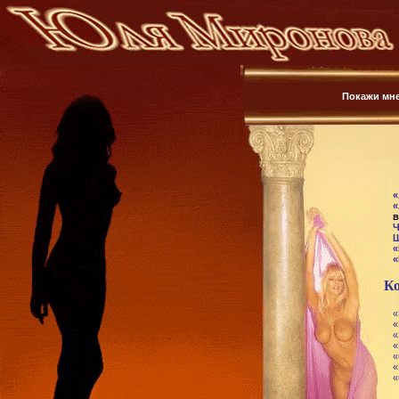
Покажи мн
«
«
в
Ч
Ш
«
«
Ко
«
«
«
«
«
«
«