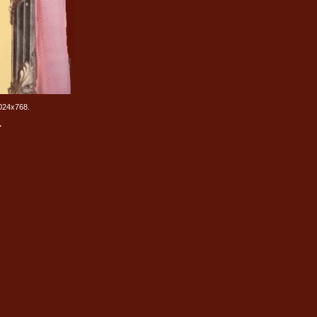
024х768.
.